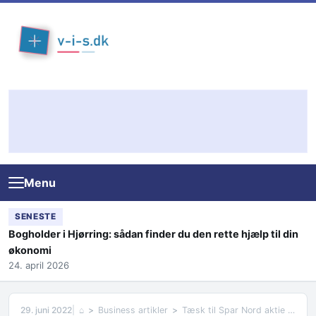
Skip to content
Menu
SENESTE
Bogholder i Hjørring: sådan finder du den rette hjælp til din
økonomi
24. april 2026
29. juni 2022
⌂
Business artikler
Tæsk til Spar Nord aktie efter russisk invasion