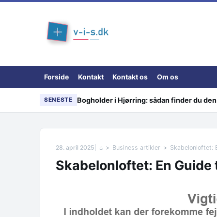
Skip to content
Forside
Kontakt
Kontakt os
Om os
Bogholder i Hjørring: sådan finder du den 
SENESTE
28. april 2025
⌂
Business artikler
Skabelonloftet: 
Skabelonloftet: En Guide 