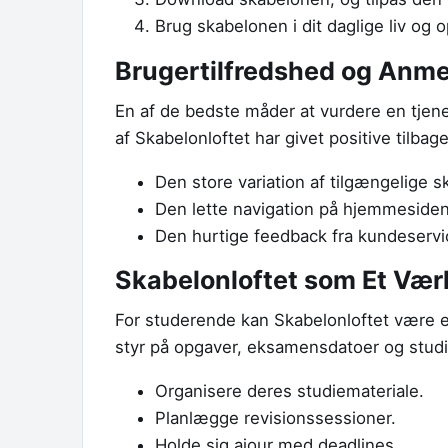
Brug skabelonen i dit daglige liv og 
Brugertilfredshed og Anme
En af de bedste måder at vurdere en tje
af Skabelonloftet har givet positive tilb
Den store variation af tilgængelige s
Den lette navigation på hjemmesiden
Den hurtige feedback fra kundeservi
Skabelonloftet som Et Værk
For studerende kan Skabelonloftet være e
styr på opgaver, eksamensdatoer og studi
Organisere deres studiemateriale.
Planlægge revisionssessioner.
Holde sig ajour med deadlines.