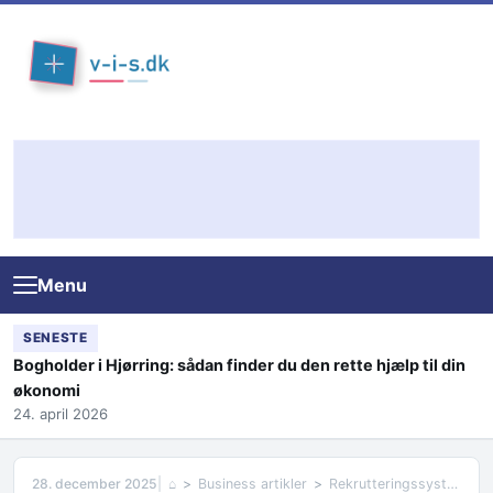
Skip to content
Menu
SENESTE
Bogholder i Hjørring: sådan finder du den rette hjælp til din
økonomi
24. april 2026
28. december 2025
⌂
Business artikler
Rekrutteringssystem: Optimer din ansættelsesproces