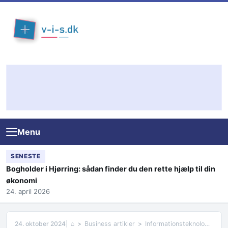
Skip to content
Menu
SENESTE
Bogholder i Hjørring: sådan finder du den rette hjælp til din
økonomi
24. april 2026
24. oktober 2024
⌂
Business artikler
Informationsteknologi i relation til finans og forsikring