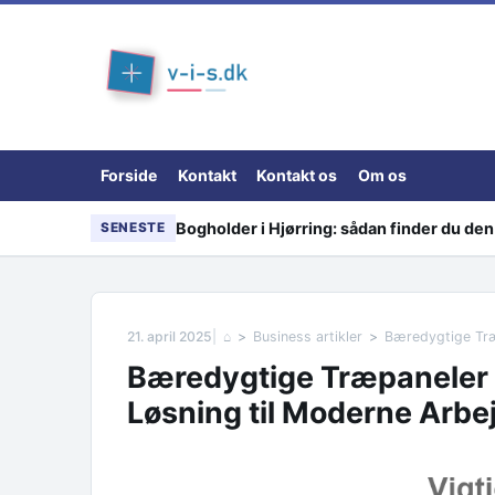
Skip to content
Forside
Kontakt
Kontakt os
Om os
Bogholder i Hjørring: sådan finder du den 
SENESTE
21. april 2025
⌂
Business artikler
Bæredygtige Træpaneler ti
Løsning til Moderne Arbe