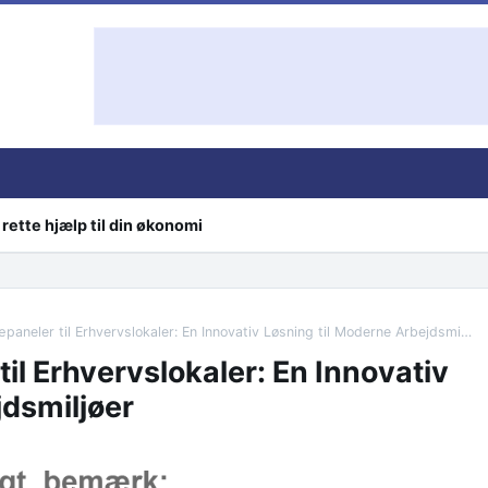
rette hjælp til din økonomi
Bæredygtige Træpaneler til Erhvervslokaler: En Innovativ Løsning til Moderne Arbejdsmiljøer
l Erhvervslokaler: En Innovativ
jdsmiljøer