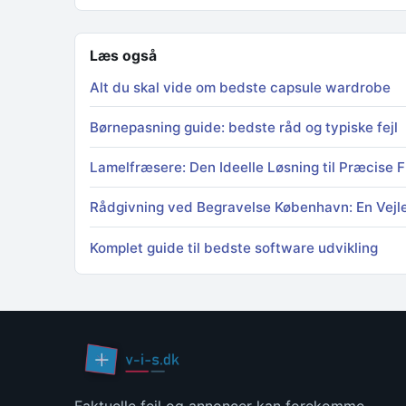
Læs også
Alt du skal vide om bedste capsule wardrobe
Børnepasning guide: bedste råd og typiske fejl
Lamelfræsere: Den Ideelle Løsning til Præcise 
Rådgivning ved Begravelse København: En Vejle
Komplet guide til bedste software udvikling
Faktuelle fejl og annoncer kan forekomme.