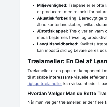
Miljøvenlighed:
Træpaneler er ofte l
er produceret med respekt for natur
Akustisk forbedring:
Bæredygtige tr
åbne kontorlandskaber, hvilket skabe
Æstetisk appel:
Træ giver en varm 
medarbejdernes trivsel og produktivi
Langtidsholdbarhed:
Kvalitets træpa
kan modstå slid og bevare deres uds
Trælameller: En Del af Løs
Trælameller er en populær komponent i mo
til at skabe interessante visuelle effekt
rigtige trælameller
kan virksomheder tilpas
Hvordan Vælger Man de Rette Træ
Når man vælger trælameller, er der flere f